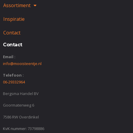
Assortiment
Inspiratie
Contact
Contact
Email :
info@mooisteentje.nl
Telefoon :
06-29332964
Bergsma Handel BV
Goormatenweg 6
7586 RW Overdinkel
KvK nummer:
73798886