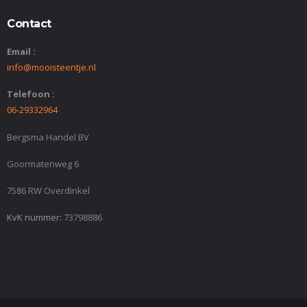
Contact
Email :
info@mooisteentje.nl
Telefoon :
06-29332964
Bergsma Handel BV
Goormatenweg 6
7586 RW Overdinkel
KvK nummer:
73798886