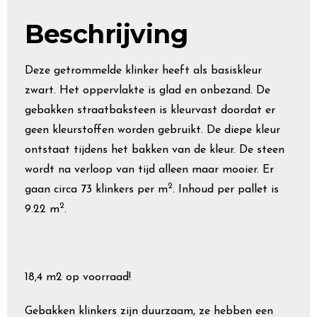
Beschrijving
Deze getrommelde klinker heeft als basiskleur
zwart. Het oppervlakte is glad en onbezand. De
gebakken straatbaksteen is kleurvast doordat er
geen kleurstoffen worden gebruikt. De diepe kleur
ontstaat tijdens het bakken van de kleur. De steen
wordt na verloop van tijd alleen maar mooier. Er
2
gaan circa 73 klinkers per m
. Inhoud per pallet is
2
9.22 m
.
18,4 m2 op voorraad!
Gebakken klinkers zijn duurzaam, ze hebben een