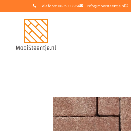
Telefoon: 06-29332964
info@mooisteentje.nl