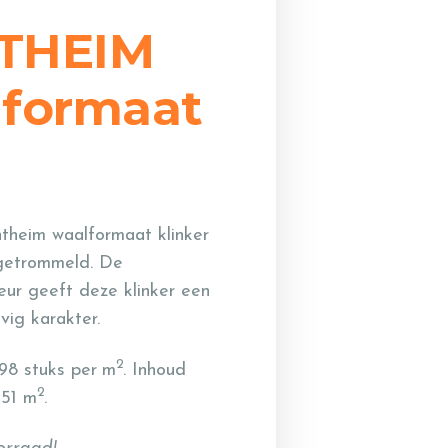
THEIM
lformaat
heim waalformaat klinker
 getrommeld. De
eur geeft deze klinker een
vig karakter.
2
98 stuks per
m
. Inhoud
2
,51 m
.