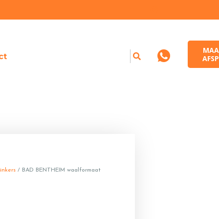
MAA
ct
AFSP
inkers
/ BAD BENTHEIM waalformaat