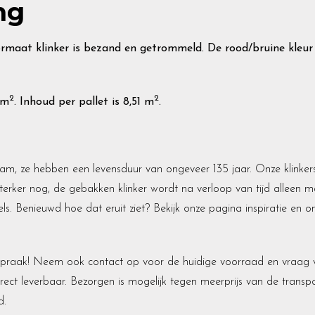
ng
maat klinker is bezand en getrommeld. De rood/bruine kleur 
2
2
m
. Inhoud per pallet is 8,51 m
.
aam, ze hebben een levensduur van ongeveer 135 jaar. Onze klinkers
Sterker nog, de gebakken klinker wordt na verloop van tijd alleen m
s. Benieuwd hoe dat eruit ziet? Bekijk onze pagina inspiratie en o
fspraak! Neem ook contact op voor de huidige voorraad en vraag vr
rect leverbaar. Bezorgen is mogelijk tegen meerprijs van de transp
d.