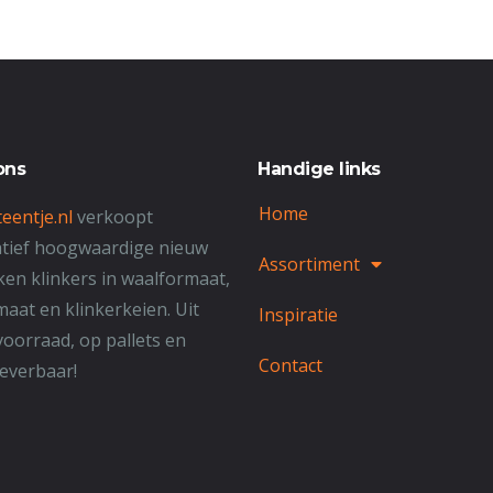
ons
Handige links
Home
eentje.nl
verkoopt
atief hoogwaardige nieuw
Assortiment
en klinkers in waalformaat,
maat en klinkerkeien. Uit
Inspiratie
voorraad, op pallets en
Contact
 leverbaar!