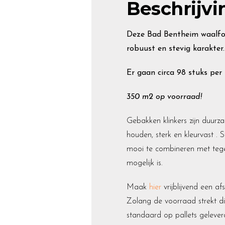
Beschrijvi
Deze Bad Bentheim waalfor
robuust en stevig karakter.
Er gaan circa 98 stuks per
350 m2 op voorraad!
Gebakken klinkers zijn duurz
houden, sterk en kleurvast . 
mooi te combineren met tegel
mogelijk is.
Maak
hier
vrijblijvend een a
Zolang de voorraad strekt di
standaard op pallets gelever