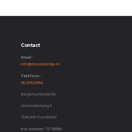
Contact
Email :
info@mooisteentje.nl
Telefoon :
06-29332964
Bergsma Handel BV
Goormatenweg 6
7586 RW Overdinkel
KvK nummer:
73798886