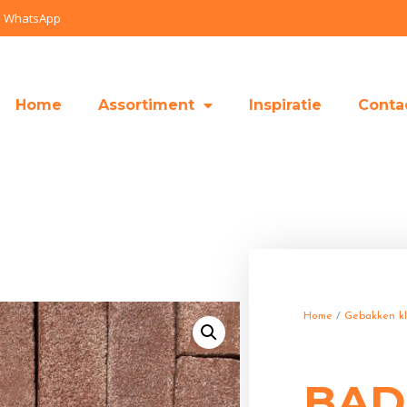
WhatsApp
Home
Assortiment
Inspiratie
Conta
Home
/
Gebakken kl
BAD