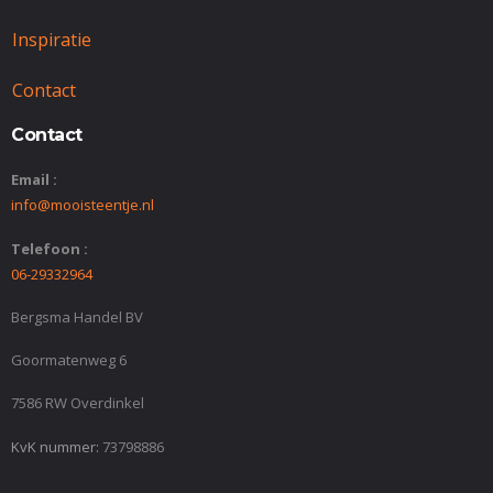
Inspiratie
Contact
Contact
Email :
info@mooisteentje.nl
Telefoon :
06-29332964
Bergsma Handel BV
Goormatenweg 6
7586 RW Overdinkel
KvK nummer:
73798886